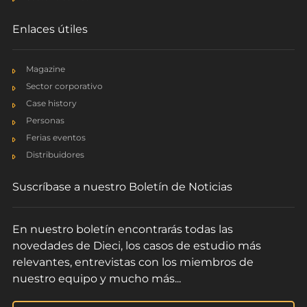
Enlaces útiles
Magazine
Sector corporativo
Case history
Pegasus Elite 60.35 | Rotating Telehandler
Personas
March 2024
Ferias eventos
Distribuidores
Suscríbase a nuestro Boletín de Noticias
En nuestro boletín encontrarás todas las
novedades de Dieci, los casos de estudio más
relevantes, entrevistas con los miembros de
nuestro equipo y mucho más...