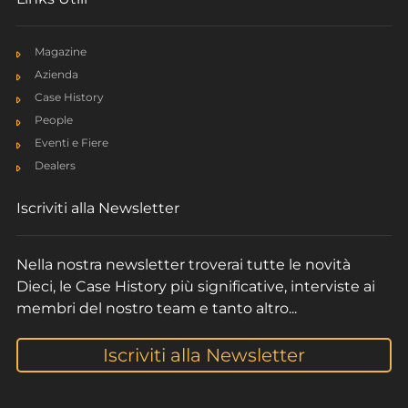
Magazine
Azienda
Case History
People
Pegasus Elite 60.35 | Rotating Telehandler
Eventi e Fiere
March 2024
Dealers
Iscriviti alla Newsletter
Nella nostra newsletter troverai tutte le novità
Dieci, le Case History più significative, interviste ai
membri del nostro team e tanto altro...
Iscriviti alla Newsletter